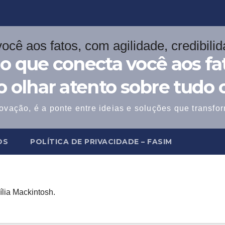
o que conecta você aos fat
 o olhar atento sobre tudo 
ovação, é a ponte entre ideias e soluções que transf
OS
POLÍTICA DE PRIVACIDADE – FASIM
lia Mackintosh.