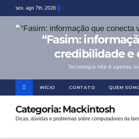
Skip
sex. ago 7th, 2026
to
content
“Fasim: informaçã
credibilidade e
Tecnologia não é apenas in
INÍCIO
CONTATO
QUEM SOM
Categoria:
Mackintosh
Dicas, dúvidas e problemas sobre computadores da famí