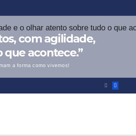
os, com agilidade,
o que acontece.”
ormam a forma como vivemos!