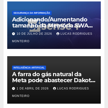
SEGURANÇA DA INFORMAÇÃO
Adicionando/Aumentando
tamanho da Memória SWAP
no PfSense 2.8
10 DE JULHO DE 2026
LUCAS RODRIGUES
MONTEIRO
INTELIGÊNCIA ARTIFICIAL
A farra do gás natural da
Meta pode abastecer Dakota
do Sul
1 DE ABRIL DE 2026
LUCAS RODRIGUES
MONTEIRO