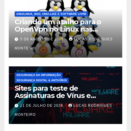
GNU/LINUX, BSD, UNIX-LIKE E SOFTWARE LIVRE
Criando um atalho para o
OpenVpn no Linux nas
distros Debian, ubuntu e
5 DE AGOSTO DE 2026
LUCAS RODRIGUES
Mint Linux
MONTEIRO
SEGURANÇA DA INFORMAÇÃO
SEGURANÇA DIGITAL & ANTIVÍRUS
Sites para teste de
Assinaturas de Vírus e
Malwares
21 DE JULHO DE 2026
LUCAS RODRIGUES
MONTEIRO