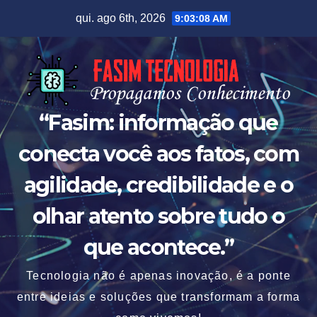
Skip
qui. ago 6th, 2026
9:03:09 AM
to
content
“Fasim: informação que
conecta você aos fatos, com
agilidade, credibilidade e o
olhar atento sobre tudo o
que acontece.”
Tecnologia não é apenas inovação, é a ponte
entre ideias e soluções que transformam a forma