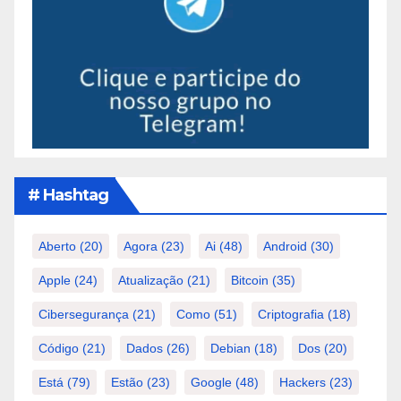
# Hashtag
Aberto
(20)
Agora
(23)
Ai
(48)
Android
(30)
Apple
(24)
Atualização
(21)
Bitcoin
(35)
Cibersegurança
(21)
Como
(51)
Criptografia
(18)
Código
(21)
Dados
(26)
Debian
(18)
Dos
(20)
Está
(79)
Estão
(23)
Google
(48)
Hackers
(23)