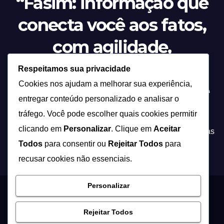
“Fasim: informação que
conecta você aos fatos,
com agilidade,
credibilidade e o olhar
Respeitamos sua privacidade
Cookies nos ajudam a melhorar sua experiência,
atento sobre tudo o que
entregar conteúdo personalizado e analisar o
acontece.”
tráfego. Você pode escolher quais cookies permitir
clicando em
Personalizar
. Clique em
Aceitar
Tecnologia não é apenas inovação, é a ponte entre ideias
Todos
para consentir ou
Rejeitar Todos
para
e soluções que transformam a forma como vivemos!
recusar cookies não essenciais.
Personalizar
Proudly powered by WordPress
|
Theme: Newsup by
Themeansar
.
Rejeitar Todos
Início
Contato
Quem Somos
Política de Privacidade – Fasim